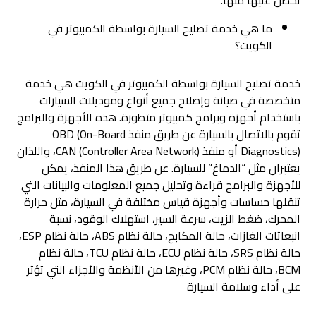
تحصل عليها منها.
ما هي خدمة تصليح السيارة بواسطة الكمبيوتر في
الكويت؟
خدمة تصليح السيارة بواسطة الكمبيوتر في الكويت هي خدمة
متخصصة في صيانة وإصلاح جميع أنواع وموديلات السيارات
باستخدام أجهزة وبرامج كمبيوتر متطورة. هذه الأجهزة والبرامج
تقوم بالاتصال بالسيارة عن طريق منفذ OBD (On-Board
Diagnostics) أو منفذ CAN (Controller Area Network)، واللذان
يعتبران مثل “الدماغ” للسيارة. عن طريق هذا المنفذ، يمكن
للأجهزة والبرامج قراءة وتحليل جميع المعلومات والبيانات التي
تنقلها حساسات وأجهزة قياس مختلفة في السيارة، مثل حرارة
المحرك، ضغط الزيت، سرعة السير، استهلاك الوقود، نسبة
انبعاثات الغازات، حالة المكابح، حالة نظام ABS، حالة نظام ESP،
حالة نظام SRS، حالة نظام ECU، حالة نظام TCU، حالة نظام
BCM، حالة نظام PCM، وغيرها من الأنظمة والأجزاء التي تؤثر
على أداء وسلامة السيارة