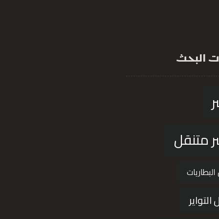
 البحث
ر
ر متنقل
 البطاريات
 التواير