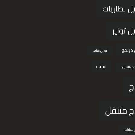
ل بطاريات
ل تواير
 دينمو
تبديل سلف
سلف
لف السيارة
ج
ج متنقل
 سيارات